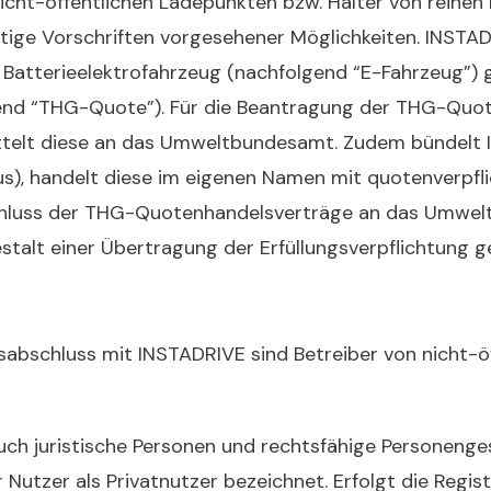
icht-öffentlichen Ladepunkten bzw. Halter von reinen
stige Vorschriften vorgesehener Möglichkeiten. INST
 Batterieelektrofahrzeug (nachfolgend “E-Fahrzeug”)
end “THG-Quote”). Für die Beantragung der THG-Quot
ttelt diese an das Umweltbundesamt. Zudem bündelt 
), handelt diese im eigenen Namen mit quotenverpfl
chluss der THG-Quotenhandelsverträge an das Umwe
stalt einer Übertragung der Erfüllungsverpflichtung
gsabschluss mit INSTADRIVE sind Betreiber von nicht-ö
uch juristische Personen und rechtsfähige Personenges
 Nutzer als Privatnutzer bezeichnet. Erfolgt die Regi