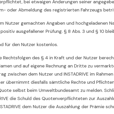
verpflichtet, bei etwaigen Änderungen seiner angege
m- oder Abmeldung des registrierten Fahrzeugs betrif
g vom Nutzer gemachten Angaben und hochgeladenen Na
 positiv ausgefallener Prüfung. § 8 Abs. 3 und § 10 ble
nd für den Nutzer kostenlos.
die Rechtsfolgen des § 4 in Kraft und der Nutzer bere
men und auf eigene Rechnung an Dritte zu vermarkte
trag zwischen dem Nutzer und INSTADRIVE im Rahmen 
ser übernimmt diesfalls sämtliche Rechte und Pflicht
Quote selbst beim Umweltbundesamt zu melden. Schlie
VE die Schuld des Quotenverpflichteten zur Auszahl
NSTADRIVE dem Nutzer die Auszahlung der Prämie schu